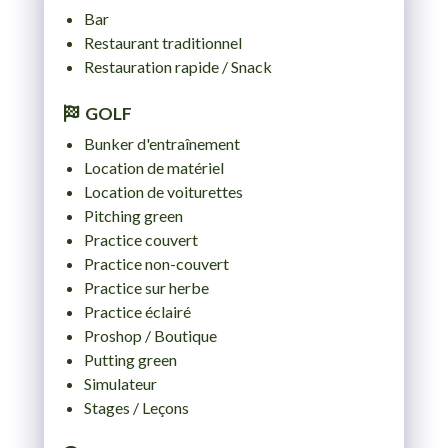
MER. 19 AOÛT 2026
Bar
Restaurant traditionnel
JEU. 20 AOÛT 2026
Restauration rapide / Snack
VEN. 21 AOÛT 2026
GOLF
SAM. 22 AOÛT 2026
Bunker d'entraînement
Location de matériel
DIM. 23 AOÛT 2026
Location de voiturettes
Pitching green
LUN. 24 AOÛT 2026
Practice couvert
MAR. 25 AOÛT 2026
Practice non-couvert
Practice sur herbe
MER. 26 AOÛT 2026
Practice éclairé
Proshop / Boutique
JEU. 27 AOÛT 2026
Putting green
Simulateur
VEN. 28 AOÛT 2026
Stages / Leçons
SAM. 29 AOÛT 2026