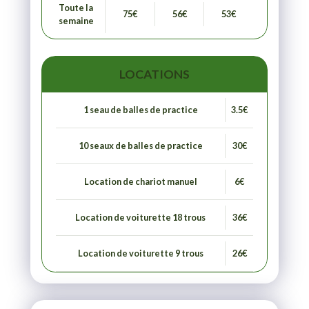
Toute la
75€
56€
53€
semaine
LOCATIONS
1 seau de balles de practice
3.5€
10 seaux de balles de practice
30€
Location de chariot manuel
6€
Location de voiturette 18 trous
36€
Location de voiturette 9 trous
26€