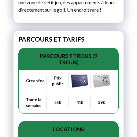
une zone de petit jeu, des appartements à louer
directement sur le golf. Un endroit rare !
PARCOURS ET TARIFS
PARCOURS 9 TROUS (9
TROUS)
Prix
Green fee
public
Toute la
55€
41€
39€
semaine
LOCATIONS