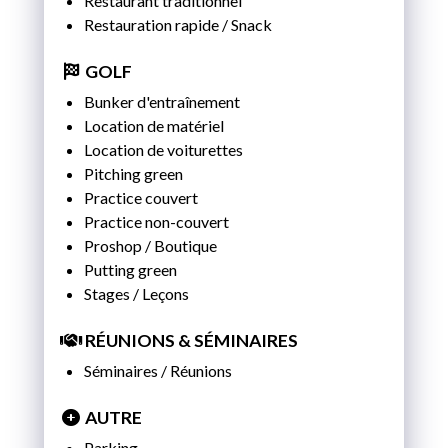
Restaurant traditionnel
JEU. 20 AOÛT 2026
Restauration rapide / Snack
VEN. 21 AOÛT 2026
GOLF
SAM. 22 AOÛT 2026
Bunker d'entraînement
Location de matériel
DIM. 23 AOÛT 2026
Location de voiturettes
Pitching green
Practice couvert
Practice non-couvert
Proshop / Boutique
Putting green
Stages / Leçons
RÉUNIONS & SÉMINAIRES
Séminaires / Réunions
AUTRE
Parking