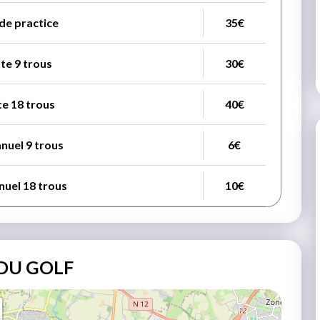
 de practice
35€
te 9 trous
30€
te 18 trous
40€
nuel 9 trous
6€
nuel 18 trous
10€
DU GOLF