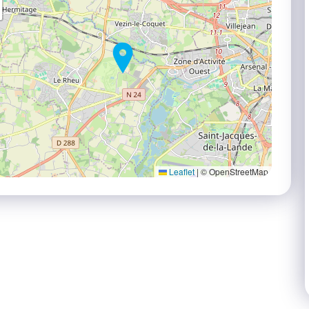
Leaflet
|
© OpenStreetMap