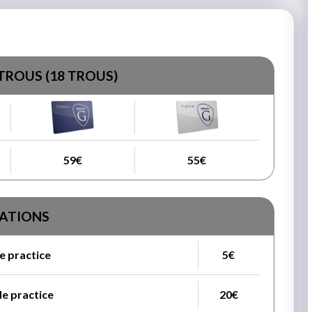
TROUS (18 TROUS)
59€
55€
ATIONS
de practice
5€
de practice
20€