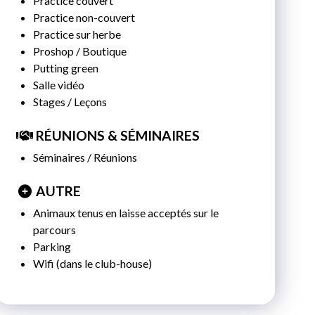
Practice couvert
MAR. 25 AOÛT 2026
Practice non-couvert
Practice sur herbe
MER. 26 AOÛT 2026
Proshop / Boutique
JEU. 27 AOÛT 2026
Putting green
Salle vidéo
VEN. 28 AOÛT 2026
Stages / Leçons
SAM. 29 AOÛT 2026
RÉUNIONS & SÉMINAIRES
DIM. 30 AOÛT 2026
Séminaires / Réunions
LUN. 31 AOÛT 2026
AUTRE
Animaux tenus en laisse acceptés sur le
MAR. 01 SEPTEMBRE 2026
parcours
Parking
MER. 02 SEPTEMBRE 2026
Wifi (dans le club-house)
JEU. 03 SEPTEMBRE 2026
VEN. 04 SEPTEMBRE 2026