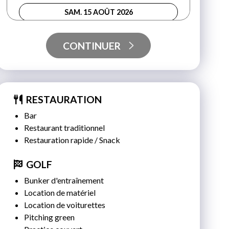
SAM. 15 AOÛT 2026
DIM. 16 AOÛT 2026
CONTINUER
LUN. 17 AOÛT 2026
MAR. 18 AOÛT 2026
RESTAURATION
MER. 19 AOÛT 2026
Bar
JEU. 20 AOÛT 2026
Restaurant traditionnel
Restauration rapide / Snack
VEN. 21 AOÛT 2026
GOLF
SAM. 22 AOÛT 2026
Bunker d'entraînement
DIM. 23 AOÛT 2026
Location de matériel
Location de voiturettes
LUN. 24 AOÛT 2026
Pitching green