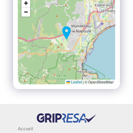
+
−
Leaflet
|
© OpenStreetMap
Accueil