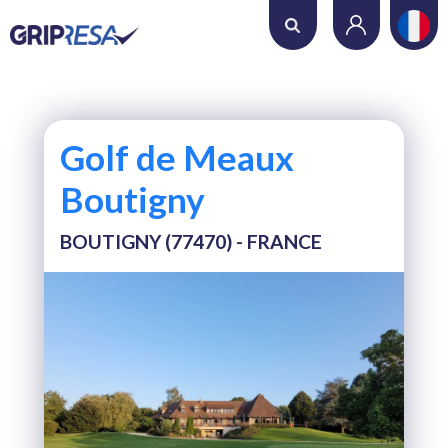
Où voulez-vous jouer ?
Date
Golf de Meaux
Nombre de trous
Boutigny
BOUTIGNY (77470) - FRANCE
Nombre de joueurs
RECHERCHER