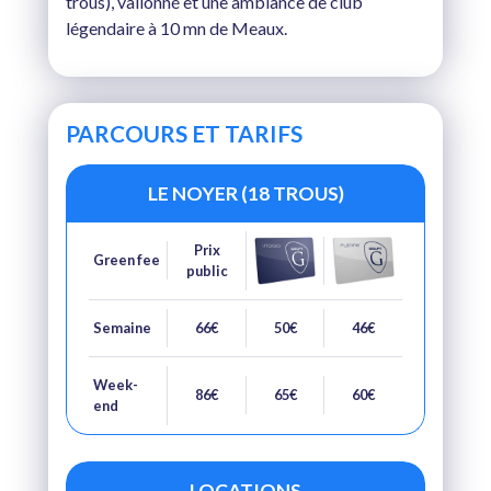
trous), vallonné et une ambiance de club
légendaire à 10 mn de Meaux.
PARCOURS ET TARIFS
LE NOYER (18 TROUS)
Prix
Green fee
public
Semaine
66€
50€
46€
Week-
86€
65€
60€
end
LOCATIONS