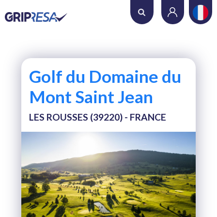
Où voulez-vous jouer ?
Date
Golf du Domaine du
Nombre de trous
Mont Saint Jean
LES ROUSSES (39220) - FRANCE
Nombre de joueurs
RECHERCHER