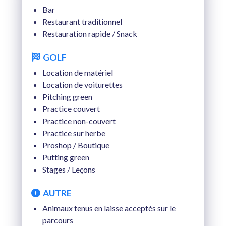
%
JEU. 20 AOÛT 2026
Bar
Restaurant traditionnel
%
VEN. 21 AOÛT 2026
Restauration rapide / Snack
%
SAM. 22 AOÛT 2026
GOLF
%
DIM. 23 AOÛT 2026
Location de matériel
Location de voiturettes
Pitching green
Practice couvert
Practice non-couvert
Practice sur herbe
Proshop / Boutique
Putting green
Stages / Leçons
AUTRE
Animaux tenus en laisse acceptés sur le
parcours