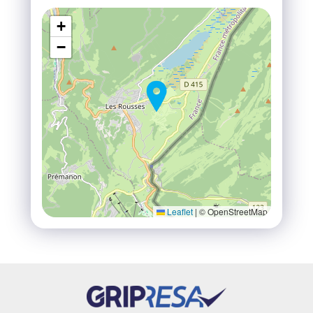
+
−
Leaflet
|
© OpenStreetMap