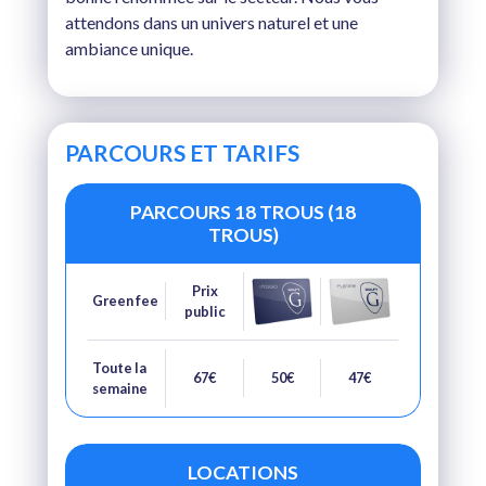
attendons dans un univers naturel et une
ambiance unique.
PARCOURS ET TARIFS
PARCOURS 18 TROUS (18
TROUS)
Prix
Green fee
public
Toute la
67€
50€
47€
semaine
LOCATIONS