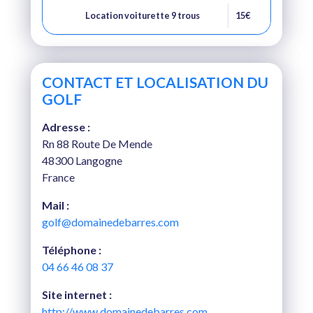
Location voiturette 9 trous
15€
CONTACT ET LOCALISATION DU
GOLF
Adresse :
Rn 88 Route De Mende
48300 Langogne
France
Mail :
golf@domainedebarres.com
Téléphone :
04 66 46 08 37
Site internet :
http://www.domainedebarres.com