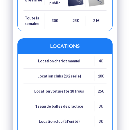
Green fee
public
Toute la
30€
23€
21€
semaine
LOCATIONS
Location chariot manuel
4€
Location clubs (1/2 série)
10€
Location voiturette 18 trous
25€
1 seau de balles de practice
3€
Location club (à l'unité)
3€