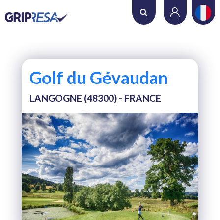
Où voulez-vous jouer ?
Date
Golf du Gévaudan
Nombre de trous
LANGOGNE (48300) - FRANCE
Nombre de joueurs
RECHERCHER