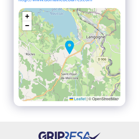
+
−
Leaflet
|
© OpenStreetMap