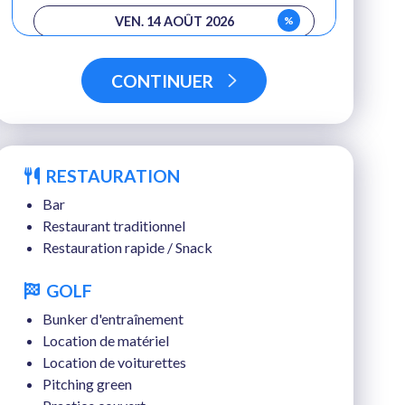
%
VEN. 14 AOÛT 2026
%
SAM. 15 AOÛT 2026
CONTINUER
%
DIM. 16 AOÛT 2026
%
LUN. 17 AOÛT 2026
RESTAURATION
%
MAR. 18 AOÛT 2026
Bar
%
MER. 19 AOÛT 2026
Restaurant traditionnel
Restauration rapide / Snack
%
JEU. 20 AOÛT 2026
GOLF
%
VEN. 21 AOÛT 2026
Bunker d'entraînement
%
SAM. 22 AOÛT 2026
Location de matériel
Location de voiturettes
%
DIM. 23 AOÛT 2026
Pitching green