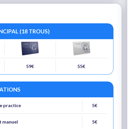
CIPAL (18 TROUS)
59€
55€
ATIONS
de practice
5€
t manuel
5€