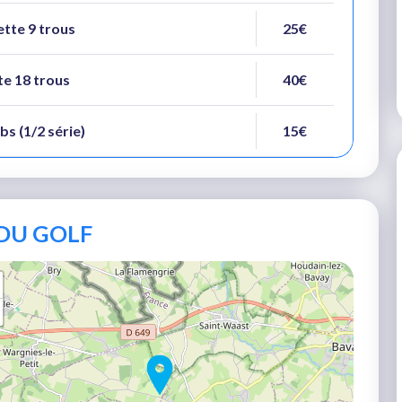
ette 9 trous
25€
te 18 trous
40€
bs (1/2 série)
15€
DU GOLF