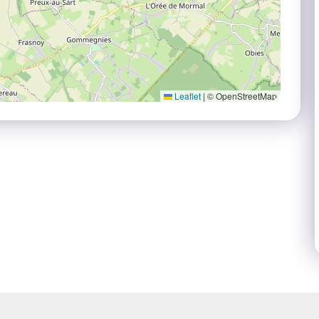
Leaflet
|
© OpenStreetMap